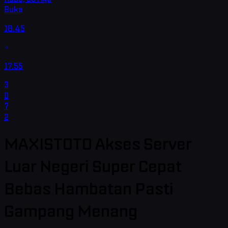
Buka
18.45
17.55
3
0
7
2
MAXISTOTO Akses Server
Luar Negeri Super Cepat
Bebas Hambatan Pasti
Gampang Menang