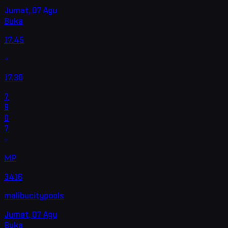
Jumat, 07 Agu
Buka
17.45
17.30
7
9
0
7
MP
3416
malibucitypools
Jumat, 07 Agu
Buka