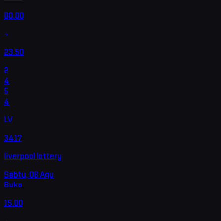
00.00
23.50
2
4
5
4
LV
3417
liverpool lottery
Sabtu, 08 Agu
Buka
15.00