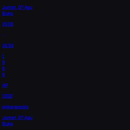
Jumat, 07 Agu
Buka
19.00
18.50
1
9
6
6
AP
3350
ankarapools
Jumat, 07 Agu
Buka