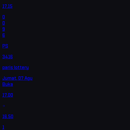
17.15
0
0
9
6
PS
3416
paris lottery
Jumat, 07 Agu
Buka
17.00
16.50
1