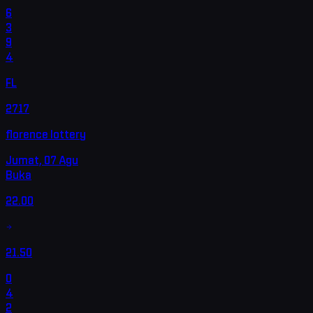
6
3
9
4
FL
2717
florence lottery
Jumat, 07 Agu
Buka
22.00
21.50
0
4
2