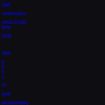
3350
venice lottery
Jumat, 07 Agu
Buka
20.00
19.50
6
8
2
3
PY
3416
pattaya lottery