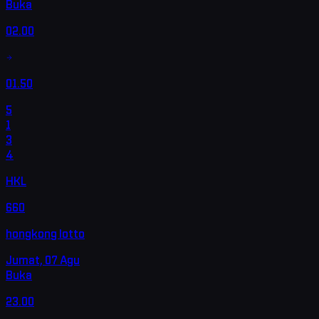
Buka
02.00
01.50
5
1
3
4
HKL
660
hongkong lotto
Jumat, 07 Agu
Buka
23.00