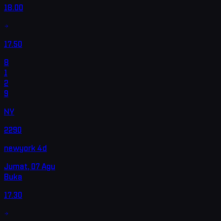
18.00
17.50
8
1
2
9
NY
2290
newyork 4d
Jumat, 07 Agu
Buka
17.30