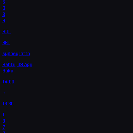
5
8
3
9
SDL
661
sydney lotto
Sabtu, 08 Agu
Buka
14.00
13.30
1
3
7