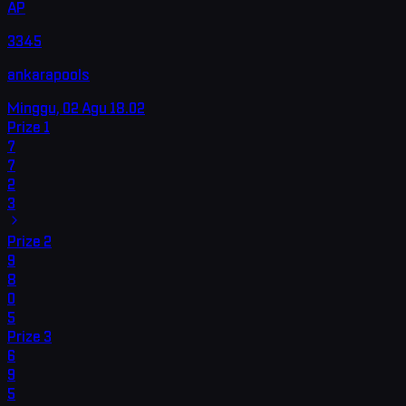
AP
3345
ankarapools
Minggu, 02 Agu
18.02
Prize
1
7
7
2
3
Prize
2
9
8
0
5
Prize
3
6
9
5