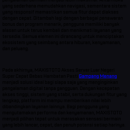
yang sederhana memudahkan navigasi, sementara sistem
yang responsif memastikan semua fitur dapat diakses
dengan cepat. Ditambah lagi dengan berbagai penawaran
bonus dan program menarik, pengguna memiliki banyak
alasan untuk terus kembali dan menikmati layanan yang
tersedia. Semua elemen ini dirancang untuk menciptakan
ekosistem yang seimbang antara hiburan, kenyamanan,
dan peluang.
Pada akhirnya, MAXISTOTO Akses Server Luar Negeri
Super Cepat Bebas Hambatan Pasti
Gampang Menang
menjadi solusi ideal bagi siapa saja yang menginginkan
pengalaman digital tanpa gangguan. Dengan kecepatan
akses tinggi, sistem yang stabil, serta dukungan fitur yang
lengkap, platform ini mampu memberikan nilai lebih
dibandingkan layanan lainnya. Bagi pengguna yang
mengutamakan performa dan kenyamanan, MAXISTOTO
menjadi pilihan tepat untuk merasakan sensasi bermain
yang lebih lancar, cepat, dan penuh potensi setiap harinya.