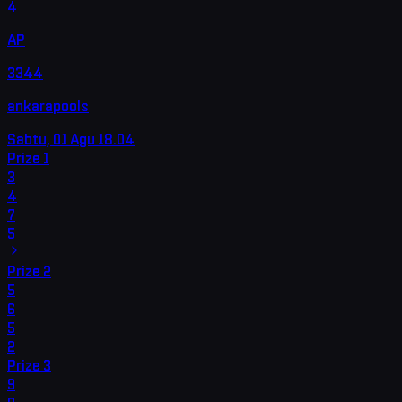
4
AP
3344
ankarapools
Sabtu, 01 Agu
18.04
Prize
1
3
4
7
5
Prize
2
5
6
5
2
Prize
3
9