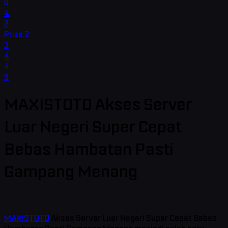
0
4
2
Prize
3
3
4
4
9
MAXISTOTO Akses Server
Luar Negeri Super Cepat
Bebas Hambatan Pasti
Gampang Menang
MAXISTOTO
Akses Server Luar Negeri Super Cepat Bebas