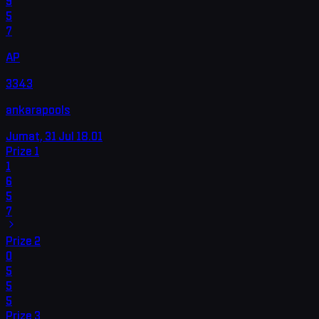
9
5
7
AP
3343
ankarapools
Jumat, 31 Jul
18.01
Prize
1
1
6
5
7
Prize
2
0
5
5
5
Prize
3