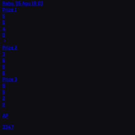
Rabu, 05 Agu
18.03
Prize
1
5
6
4
0
Prize
2
3
6
6
6
Prize
3
8
6
2
2
AP
3347