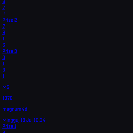
8
7
Prize
2
7
8
1
6
Prize
3
0
1
3
1
MG
1376
magnum4d
Minggu, 19 Jul
18.34
Prize
1
2