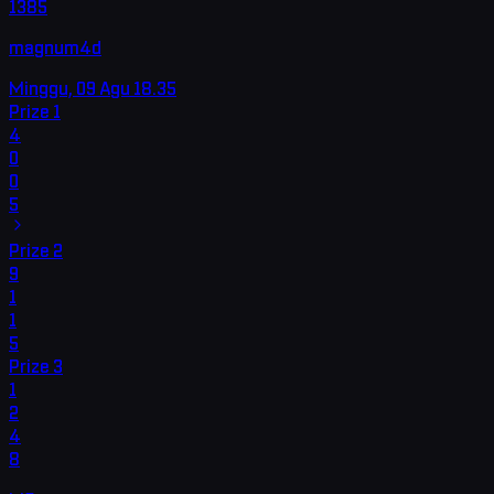
1385
magnum4d
Minggu, 09 Agu
18.35
Prize
1
4
0
0
5
Prize
2
9
1
1
5
Prize
3
1
2
4
8