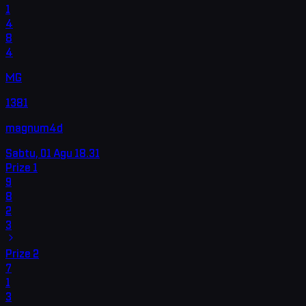
1
4
8
4
MG
1381
magnum4d
Sabtu, 01 Agu
18.31
Prize
1
9
8
2
3
Prize
2
7
1
3