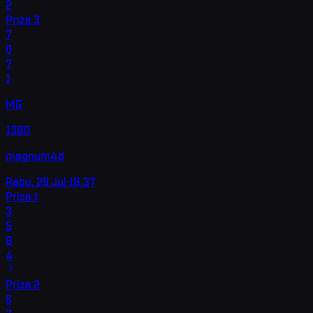
2
Prize
3
7
0
7
1
MG
1380
magnum4d
Rabu, 29 Jul
18.37
Prize
1
3
5
8
4
Prize
2
6