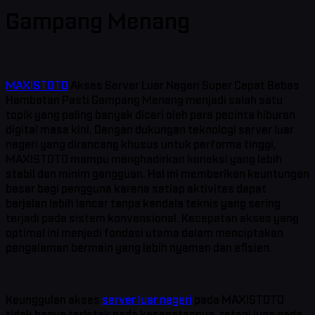
Gampang Menang
MAXISTOTO
Akses Server Luar Negeri Super Cepat Bebas
Hambatan Pasti Gampang Menang menjadi salah satu
topik yang paling banyak dicari oleh para pecinta hiburan
digital masa kini. Dengan dukungan teknologi server luar
negeri yang dirancang khusus untuk performa tinggi,
MAXISTOTO mampu menghadirkan koneksi yang lebih
stabil dan minim gangguan. Hal ini memberikan keuntungan
besar bagi pengguna karena setiap aktivitas dapat
berjalan lebih lancar tanpa kendala teknis yang sering
terjadi pada sistem konvensional. Kecepatan akses yang
optimal ini menjadi fondasi utama dalam menciptakan
pengalaman bermain yang lebih nyaman dan efisien.
Keunggulan akses
server luar negeri
pada MAXISTOTO
tidak hanya terletak pada kecepatannya, tetapi juga pada