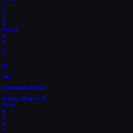
1
3
3
3
Prize
3
2
9
4
7
SP
1063
shanghai pools pagi
Minggu, 02 Agu
11.12
Prize
1
2
3
0
7