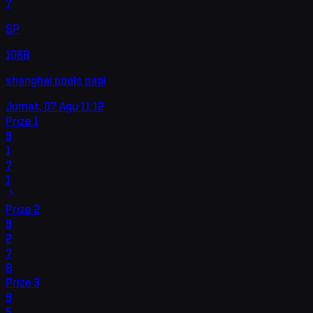
7
SP
1068
shanghai pools pagi
Jumat, 07 Agu
11.12
Prize
1
9
1
7
1
Prize
2
9
2
7
8
Prize
3
9
5