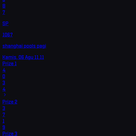
8
7
SP
1067
shanghai pools pagi
Kamis, 06 Agu
11.11
Prize
1
4
0
3
4
Prize
2
3
7
1
9
Prize
3