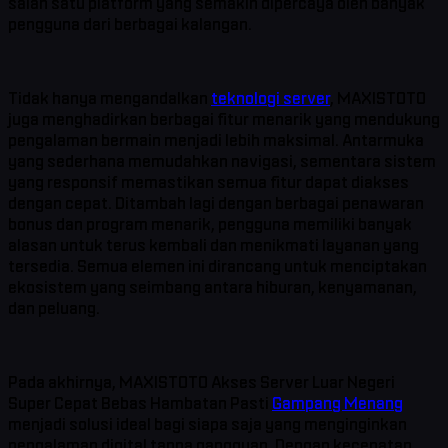
salah satu platform yang semakin dipercaya oleh banyak
pengguna dari berbagai kalangan.
Tidak hanya mengandalkan
teknologi server
, MAXISTOTO
juga menghadirkan berbagai fitur menarik yang mendukung
pengalaman bermain menjadi lebih maksimal. Antarmuka
yang sederhana memudahkan navigasi, sementara sistem
yang responsif memastikan semua fitur dapat diakses
dengan cepat. Ditambah lagi dengan berbagai penawaran
bonus dan program menarik, pengguna memiliki banyak
alasan untuk terus kembali dan menikmati layanan yang
tersedia. Semua elemen ini dirancang untuk menciptakan
ekosistem yang seimbang antara hiburan, kenyamanan,
dan peluang.
Pada akhirnya, MAXISTOTO Akses Server Luar Negeri
Super Cepat Bebas Hambatan Pasti
Gampang Menang
menjadi solusi ideal bagi siapa saja yang menginginkan
pengalaman digital tanpa gangguan. Dengan kecepatan