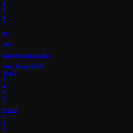
8
0
4
7
SM
1067
shanghai pools malam
Rabu, 05 Agu
23.08
Prize
1
3
4
5
7
Prize
2
1
3
4