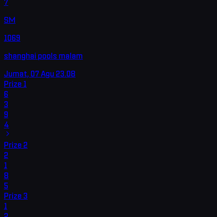
7
SM
1069
shanghai pools malam
Jumat, 07 Agu
23.08
Prize
1
6
3
9
4
Prize
2
2
1
8
5
Prize
3
1
2