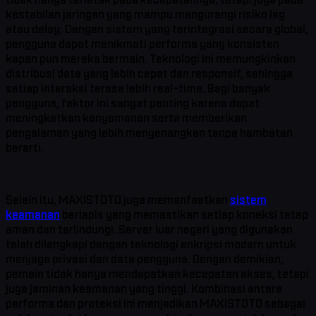
kestabilan jaringan yang mampu mengurangi risiko lag
atau delay. Dengan sistem yang terintegrasi secara global,
pengguna dapat menikmati performa yang konsisten
kapan pun mereka bermain. Teknologi ini memungkinkan
distribusi data yang lebih cepat dan responsif, sehingga
setiap interaksi terasa lebih real-time. Bagi banyak
pengguna, faktor ini sangat penting karena dapat
meningkatkan kenyamanan serta memberikan
pengalaman yang lebih menyenangkan tanpa hambatan
berarti.
Selain itu, MAXISTOTO juga memanfaatkan
sistem
keamanan
berlapis yang memastikan setiap koneksi tetap
aman dan terlindungi. Server luar negeri yang digunakan
telah dilengkapi dengan teknologi enkripsi modern untuk
menjaga privasi dan data pengguna. Dengan demikian,
pemain tidak hanya mendapatkan kecepatan akses, tetapi
juga jaminan keamanan yang tinggi. Kombinasi antara
performa dan proteksi ini menjadikan MAXISTOTO sebagai