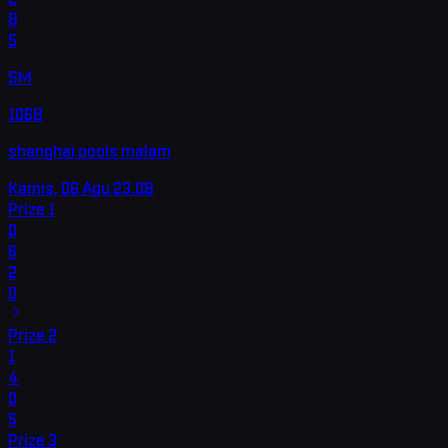
8
5
SM
1068
shanghai pools malam
Kamis, 06 Agu
23.08
Prize
1
0
6
2
0
Prize
2
1
4
0
5
Prize
3