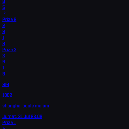
8
5
Prize
2
2
9
1
8
Prize
3
3
9
1
8
SM
1062
shanghai pools malam
Jumat, 31 Jul
23.09
Prize
1
4