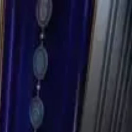
mbatan Pasti Gampang
aling banyak dicari oleh para pecinta hiburan digital masa
ghadirkan koneksi yang lebih stabil dan minim gangguan.
nis yang sering terjadi pada sistem konvensional.
efisien.